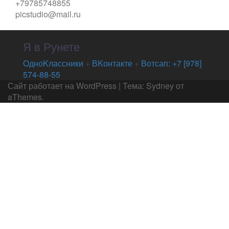
+79785748855
picstudio@mail.ru
Я в Рунете
OдноKлассники
+
ВKонтакте
+
Вотсап: +7 [978]
574-88-55
Сайт работает на WordPress
|
Тема:
Sydney
от
aThemes.