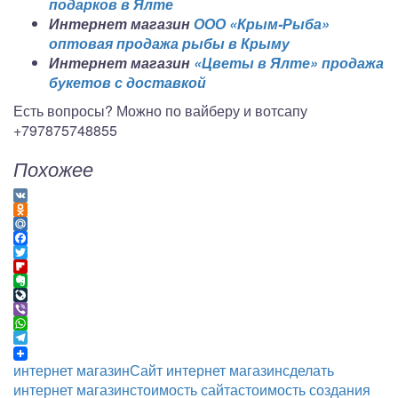
подарков в Ялте
Интернет магазин
ООО «Крым-Рыба»
оптовая продажа рыбы в Крыму
Интернет магазин
«Цветы в Ялте» продажа
букетов с доставкой
Есть вопросы? Можно по вайберу и вотсапу
+797875748855
Похожее
VK
Odnoklassniki
Mail.Ru
Facebook
Twitter
Flipboard
Evernote
LiveJournal
Viber
WhatsApp
Telegram
интернет магазин
Сайт интернет магазин
сделать
интернет магазин
стоимость сайта
стоимость создания