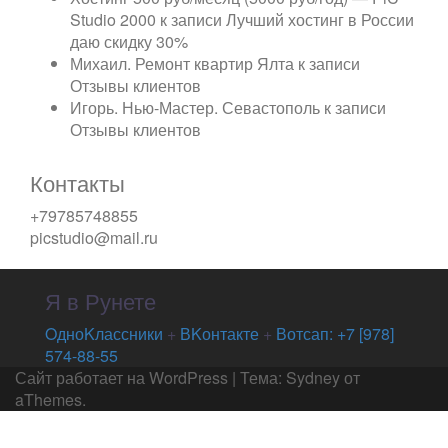
Studio 2000
к записи
Лучший хостинг в России
даю скидку 30%
Михаил. Ремонт квартир Ялта
к записи
Отзывы клиентов
Игорь. Нью-Мастер. Севастополь
к записи
Отзывы клиентов
Контакты
+79785748855
picstudio@mail.ru
Я в Рунете
OдноKлассники
+
ВKонтакте
+
Вотсап: +7 [978]
574-88-55
Сайт работает на WordPress
|
Тема:
Sydney
от
aThemes.