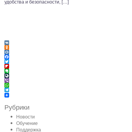
удобства и безопасности, […]
VK
Odnoklassniki
Mail.Ru
Facebook
Twitter
Flipboard
Evernote
LiveJournal
Viber
WhatsApp
Telegram
Рубрики
Новости
Обучение
Поддержка