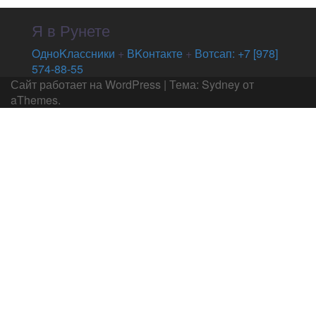
Я в Рунете
OдноKлассники
+
ВKонтакте
+
Вотсап: +7 [978]
574-88-55
Сайт работает на WordPress
|
Тема:
Sydney
от
aThemes.