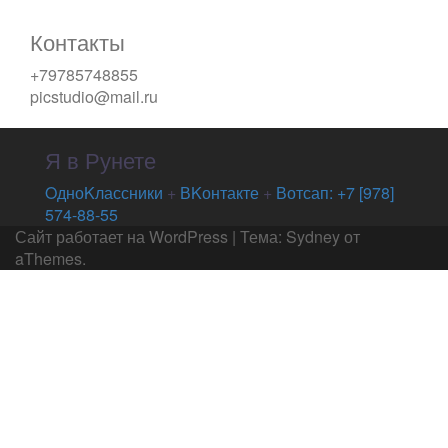
Контакты
+79785748855
picstudio@mail.ru
Я в Рунете
OдноKлассники
+
ВKонтакте
+
Вотсап: +7 [978]
574-88-55
Сайт работает на WordPress
|
Тема:
Sydney
от
aThemes.