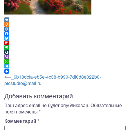
VK
Odnoklassniki
Mail.Ru
Facebook
Twitter
Flipboard
Evernote
LiveJournal
Viber
WhatsApp
Telegram
Навигация
⟵
_6b18dcfa-eb5e-4c38-b990-7df0d8e022b0-
picstudio@mail.ru
по
записям
Добавить комментарий
Ваш адрес email не будет опубликован.
Обязательные
поля помечены
*
Комментарий
*