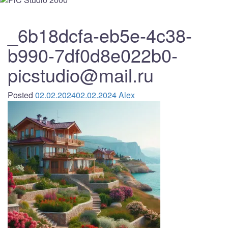
_6b18dcfa-eb5e-4c38-
b990-7df0d8e022b0-
picstudio@mail.ru
Posted
02.02.2024
02.02.2024
Alex