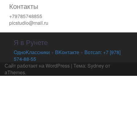
Контакты
+79785748855
picstudio@mail.ru
Я в Рунете
OдноKлассники
+
ВKонтакте
+
Вотсап: +7 [978]
574-88-55
Сайт работает на WordPress
|
Тема:
Sydney
от
aThemes.