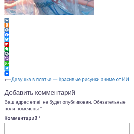
VK
Odnoklassniki
Mail.Ru
Facebook
Twitter
Flipboard
Evernote
LiveJournal
Viber
WhatsApp
Telegram
Навигация
⟵
Девушка в платье — Красивые рисунки аниме от ИИ
по
Добавить комментарий
записям
Ваш адрес email не будет опубликован.
Обязательные
поля помечены
*
Комментарий
*