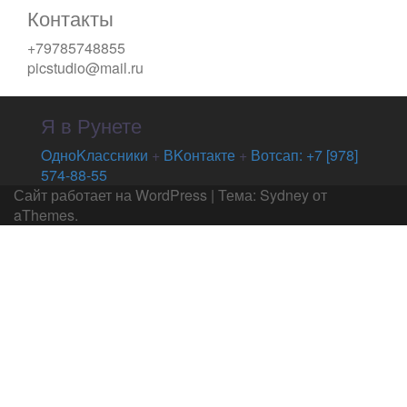
Контакты
+79785748855
picstudio@mail.ru
Я в Рунете
OдноKлассники
+
ВKонтакте
+
Вотсап: +7 [978]
574-88-55
Сайт работает на WordPress
|
Тема:
Sydney
от
aThemes.