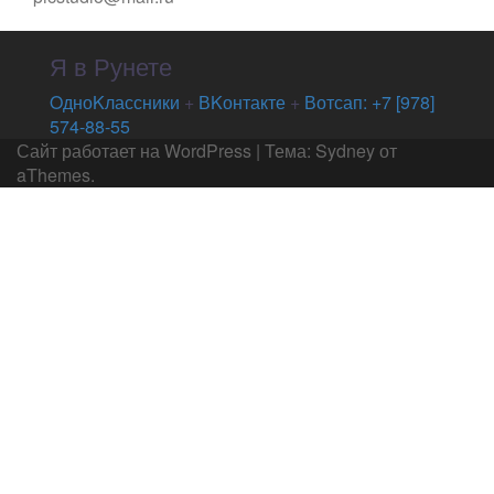
Я в Рунете
OдноKлассники
+
ВKонтакте
+
Вотсап: +7 [978]
574-88-55
Сайт работает на WordPress
|
Тема:
Sydney
от
aThemes.