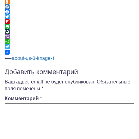
VK
Odnoklassniki
Mail.Ru
Facebook
Twitter
Flipboard
Evernote
LiveJournal
Viber
WhatsApp
Telegram
Навигация
⟵
about-us-3-image-1
по
Добавить комментарий
записям
Ваш адрес email не будет опубликован.
Обязательные
поля помечены
*
Комментарий
*