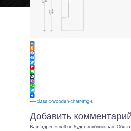
VK
Odnoklassniki
Mail.Ru
Facebook
Twitter
Flipboard
Evernote
LiveJournal
Viber
WhatsApp
Telegram
Навигация
⟵
classic-wooden-chair-img-6
Добавить комментари
по
Ваш адрес email не будет опубликован.
Обяза