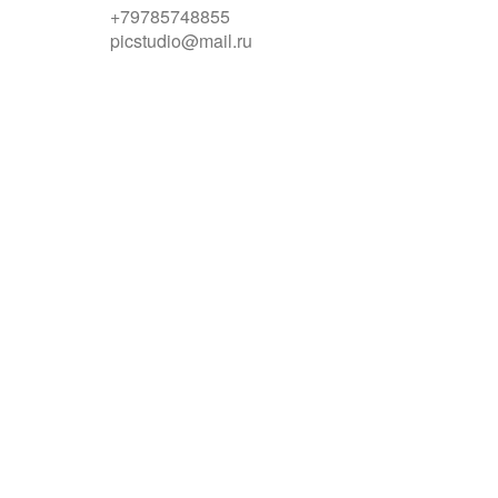
+79785748855
picstudio@mail.ru