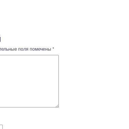
й
тельные поля помечены
*