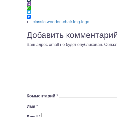
LiveJournal
Viber
WhatsApp
Telegram
Навигация
⟵
classic-wooden-chair-img-logo
Добавить комментари
по
записям
Ваш адрес email не будет опубликован.
Обяза
Комментарий
*
Имя
*
Email
*