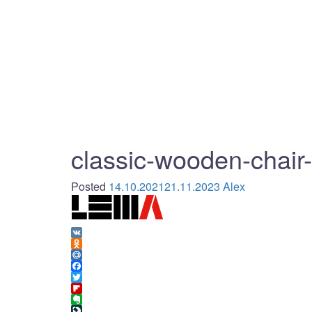
classic-wooden-chair
Posted
14.10.2021
21.11.2023
Alex
VK
Odnoklassniki
Mail.Ru
Facebook
Twitter
Flipboard
Evernote