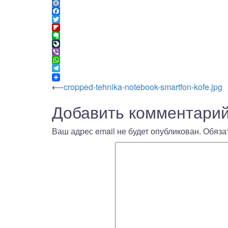
Odnoklassniki
Mail.Ru
Facebook
Twitter
Flipboard
Evernote
LiveJournal
Viber
WhatsApp
Telegram
Навигация
⟵
cropped-tehnika-notebook-smartfon-kofe.jpg
Добавить комментари
по
записям
Ваш адрес email не будет опубликован.
Обяза