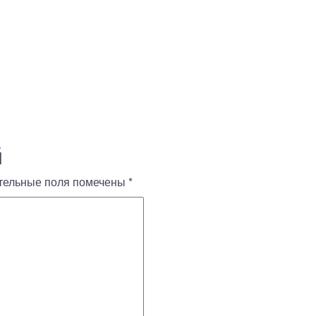
й
тельные поля помечены
*