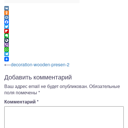
VK
Odnoklassniki
Mail.Ru
Facebook
Twitter
Flipboard
Evernote
LiveJournal
Viber
WhatsApp
Telegram
Навигация
⟵
decoration-wooden-presen-2
по
Добавить комментарий
записям
Ваш адрес email не будет опубликован.
Обязательные
поля помечены
*
Комментарий
*