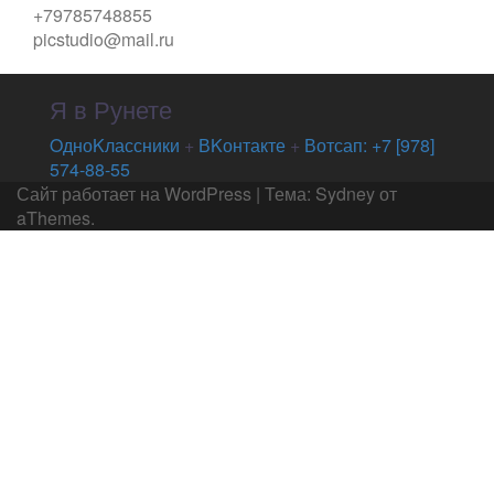
+79785748855
picstudio@mail.ru
Я в Рунете
OдноKлассники
+
ВKонтакте
+
Вотсап: +7 [978]
574-88-55
Сайт работает на WordPress
|
Тема:
Sydney
от
aThemes.