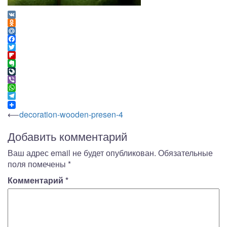
VK
Odnoklassniki
Mail.Ru
Facebook
Twitter
Flipboard
Evernote
LiveJournal
Viber
WhatsApp
Telegram
Навигация
⟵
decoration-wooden-presen-4
по
Добавить комментарий
записям
Ваш адрес email не будет опубликован.
Обязательные
поля помечены
*
Комментарий
*