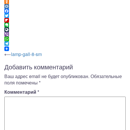
VK
Odnoklassniki
Mail.Ru
Facebook
Twitter
Flipboard
Evernote
LiveJournal
Viber
WhatsApp
Telegram
Навигация
⟵
lamp-gall-8-sm
по
Добавить комментарий
записям
Ваш адрес email не будет опубликован.
Обязательные
поля помечены
*
Комментарий
*