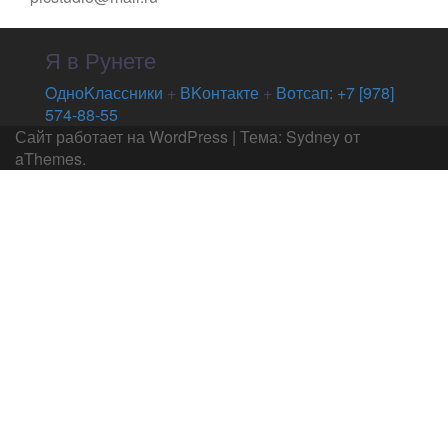
Я в Рунете
OдноKлассники
+
ВKонтакте
+
Вотсап: +7 [978]
574-88-55
Сайт работает на WordPress
|
Тема:
Sydney
от
aThemes.