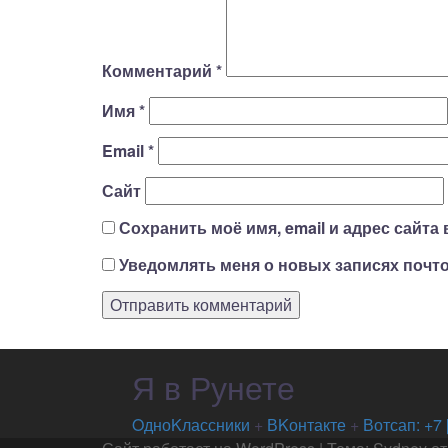
Комментарий
*
Имя
*
Email
*
Сайт
Сохранить моё имя, email и адрес сайт
Уведомлять меня о новых записях почто
Я в Рунете
OдноKлассники
+
ВKонтакте
+
Вотсап: +7 