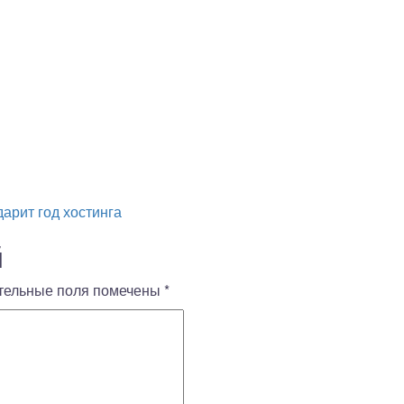
арит год хостинга
й
тельные поля помечены
*