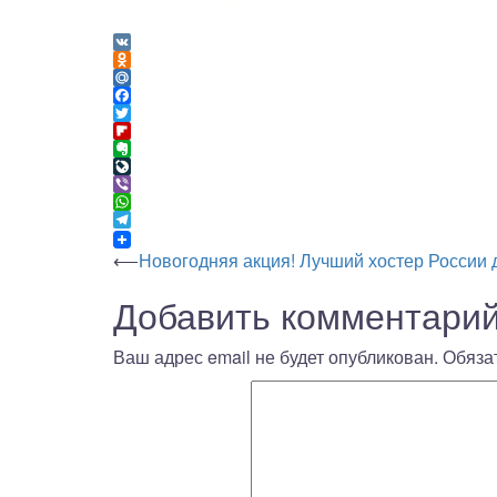
VK
Odnoklassniki
Mail.Ru
Facebook
Twitter
Flipboard
Evernote
LiveJournal
Viber
WhatsApp
Telegram
Навигация
⟵
Новогодняя акция! Лучший хостер России д
Добавить комментари
по
записям
Ваш адрес email не будет опубликован.
Обяза