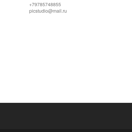
+79785748855
picstudio@mail.ru