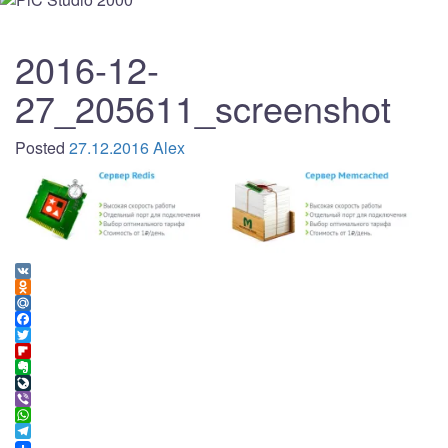
2016-12-
27_205611_screenshot
Posted
27.12.2016
Alex
VK
Odnoklassniki
Mail.Ru
Facebook
Twitter
Flipboard
Evernote
LiveJournal
Viber
WhatsApp
Telegram