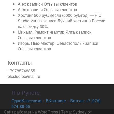
Alex
к записи
Отзывы клиентов
Alex
к записи
Отзывы клиентов
Хостинг 500 руб/месяц (5000 руб/год) — PiC
Studio 2000
к записи
Лучший хостинг в России
даю скидку 30%
Михаил. Ремонт квартир Ялта
к записи
Отзывы клиентов
Игорь. Нью-Мастер. Севастополь
к записи
Отзывы клиентов
Контакты
+79785748855
picstudio@mail.ru
Я в Рунете
OдноKлассники
+
ВKонтакте
+
Вотсап: +7 [978]
574-88-55
Сайт работает на WordPress
|
Тема:
Sydney
от