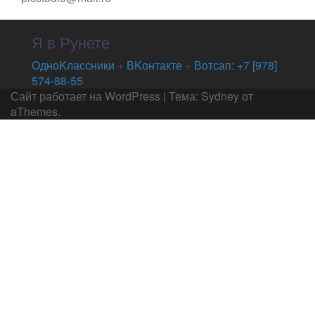
Я в Рунете
OдноKлассники
+
ВKонтакте
+
Вотсап: +7 [978]
574-88-55
Сайт работает на WordPress
|
Тема:
Sydney
от
aThemes.