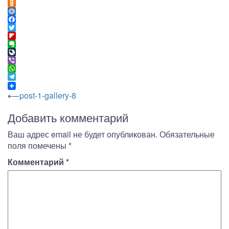
VK
Odnoklassniki
Mail.Ru
Facebook
Twitter
Flipboard
Evernote
LiveJournal
Viber
WhatsApp
Telegram
Навигация
⟵
post-1-gallery-8
по
Добавить комментарий
записям
Ваш адрес email не будет опубликован.
Обязательные
поля помечены
*
Комментарий
*