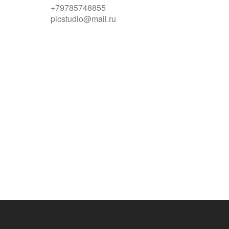
+79785748855
picstudio@mail.ru