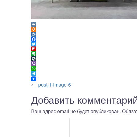
VK
Odnoklassniki
Mail.Ru
Facebook
Twitter
Flipboard
Evernote
LiveJournal
Viber
WhatsApp
Telegram
Навигация
⟵
post-1-image-6
Добавить комментари
по
записям
Ваш адрес email не будет опубликован.
Обяза