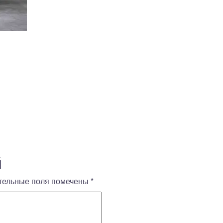
й
тельные поля помечены
*