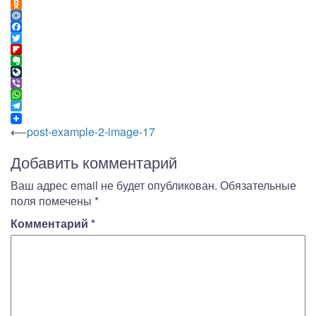
VK
Odnoklassniki
Mail.Ru
Facebook
Twitter
Flipboard
Evernote
LiveJournal
Viber
WhatsApp
Telegram
Навигация
⟵
post-example-2-image-17
по
Добавить комментарий
записям
Ваш адрес email не будет опубликован.
Обязательные
поля помечены
*
Комментарий
*