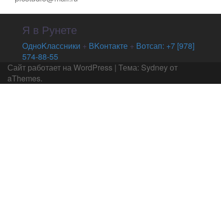
Я в Рунете
OдноKлассники
+
ВKонтакте
+
Вотсап: +7 [978]
574-88-55
Сайт работает на WordPress
|
Тема:
Sydney
от
aThemes.