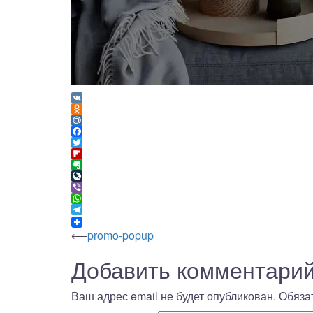
VK
Odnoklassniki
Mail.Ru
Facebook
Twitter
Flipboard
Evernote
LiveJournal
Viber
WhatsApp
Telegram
Навигация
⟵
promo-popup
Добавить комментари
по
записям
Ваш адрес email не будет опубликован.
Обяза