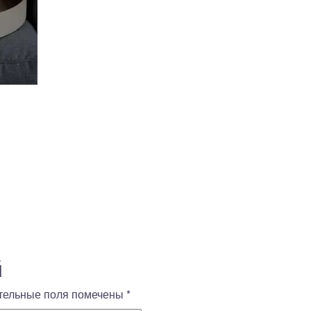
й
тельные поля помечены
*