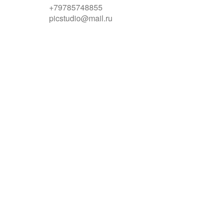
+79785748855
picstudio@mail.ru