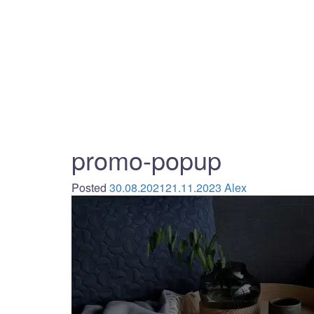
promo-popup
Posted
30.08.2021
21.11.2023
Alex