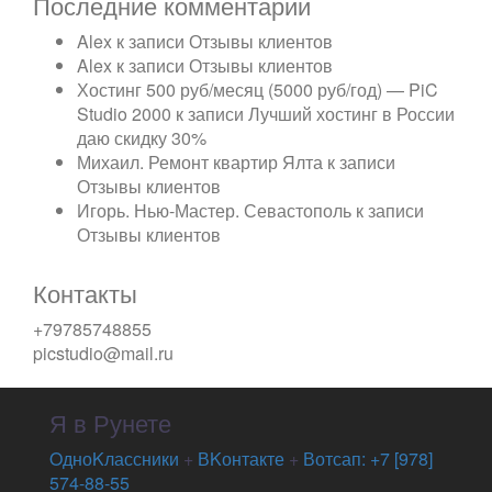
Последние комментарии
Alex
к записи
Отзывы клиентов
Alex
к записи
Отзывы клиентов
Хостинг 500 руб/месяц (5000 руб/год) — PiC
Studio 2000
к записи
Лучший хостинг в России
даю скидку 30%
Михаил. Ремонт квартир Ялта
к записи
Отзывы клиентов
Игорь. Нью-Мастер. Севастополь
к записи
Отзывы клиентов
Контакты
+79785748855
picstudio@mail.ru
Я в Рунете
OдноKлассники
+
ВKонтакте
+
Вотсап: +7 [978]
574-88-55