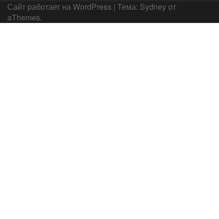
Сайт работает на WordPress
|
Тема:
Sydney
от
aThemes.